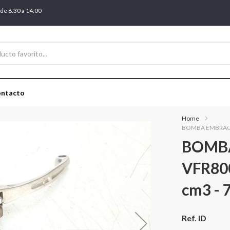
 de 8.30 a 14.00
ntacto
Home
BOMBA EMBRAGU
BOMB
VFR80
cm3 - 
Más
Ref. ID
información