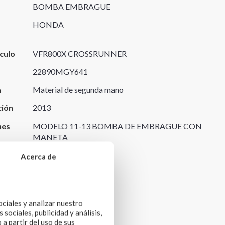
BOMBA EMBRAGUE
HONDA
culo
VFR800X CROSSRUNNER
22890MGY641
a
Material de segunda mano
ción
2013
nes
MODELO 11-13 BOMBA DE EMBRAGUE CON
MANETA
Acerca de
origen
ociales y analizar nuestro
sociales, publicidad y análisis,
a partir del uso de sus