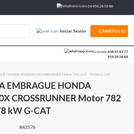
+34 958 28 58 88
Iniciar Sesión
CARRITO
0
Granada:
608 45 82 77
958 28 58 88
E HONDA VFR800X CROSSRUNNER Motor 782 cm3 - 78 kW G-CAT
A EMBRAGUE HONDA
0X CROSSRUNNER Motor 782
78 kW G-CAT
842576