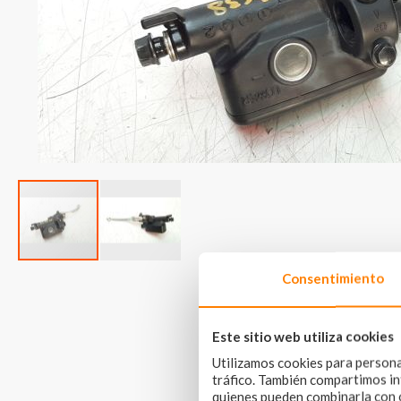
Skip
Consentimiento
to
the
beginning
Este sitio web utiliza cookies
of
the
Utilizamos cookies para personal
images
tráfico. También compartimos inf
gallery
quienes pueden combinarla con o