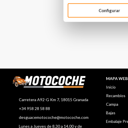
Configurar
MAPA WEB
Inicio
Recambios
Carretera A92-G Km 7, 18015 Granada
Campa
+34 958 28 58 88
Bajas
desguacemotocoche@motocoche.com
Embalaje P
Lunes a Jueves de 8.30 a 14.00 y de