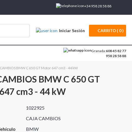
+34 958 28 58 88
Iniciar Sesión
CARRITO
0
Granada:
608 45 82 77
958 28 58 88
CAMBIOS BMW C 650 GT Motor 647 cm3 - 44 kW
CAMBIOS BMW C 650 GT
647 cm3 - 44 kW
1022925
CAJA CAMBIOS
ehículo
BMW