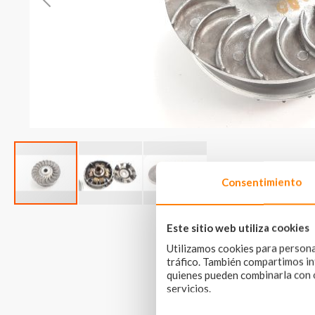
Consentimiento
Skip
to
Este sitio web utiliza cookies
the
Utilizamos cookies para personal
beginning
tráfico. También compartimos inf
of
quienes pueden combinarla con o
the
servicios.
images
gallery