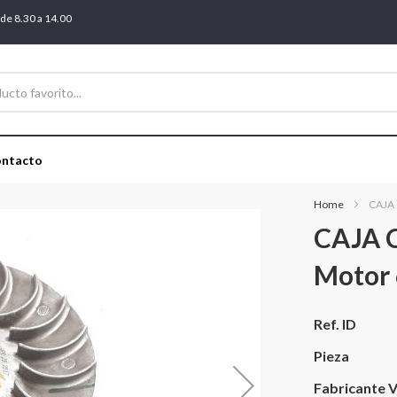
 de 8.30 a 14.00
ntacto
Home
CAJA 
CAJA 
Motor 
Más
Ref. ID
información
Pieza
Fabricante V