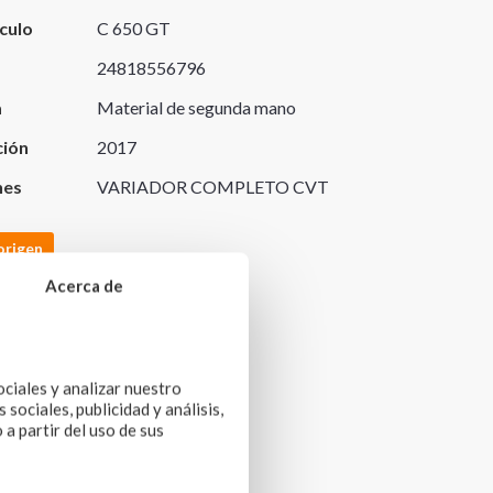
culo
C 650 GT
24818556796
a
Material de segunda mano
ción
2017
nes
VARIADOR COMPLETO CVT
origen
Acerca de
ociales y analizar nuestro
sociales, publicidad y análisis,
a partir del uso de sus