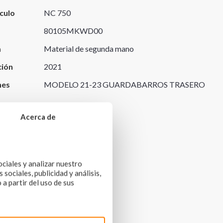
culo
NC 750
80105MKWD00
a
Material de segunda mano
ción
2021
nes
MODELO 21-23 GUARDABARROS TRASERO
origen
Acerca de
ociales y analizar nuestro
sociales, publicidad y análisis,
a partir del uso de sus