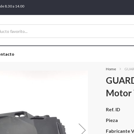
 de 8.30 a 14.00
ntacto
Home
GUAR
GUARD
Motor 
Más
Ref. ID
información
Pieza
Fabricante V