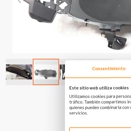
Consentimiento
Este sitio web utiliza cookies
Skip
to
Utilizamos cookies para personal
the
tráfico. También compartimos inf
beginning
quienes pueden combinarla con o
of
servicios.
the
images
gallery