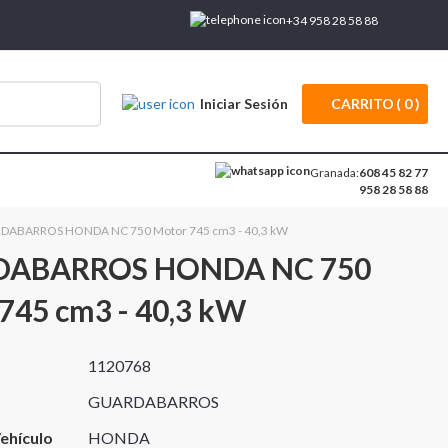
+34 958 28 58 88
Iniciar Sesión
CARRITO
0
Granada:
608 45 82 77
958 28 58 88
DABARROS HONDA NC 750 Motor 745 cm3 - 40,3 kW
ABARROS HONDA NC 750
745 cm3 - 40,3 kW
1120768
GUARDABARROS
ehículo
HONDA