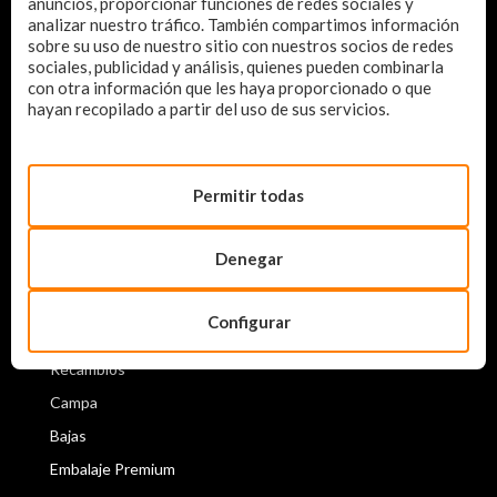
anuncios, proporcionar funciones de redes sociales y
+34 958 28 58 88
analizar nuestro tráfico. También compartimos información
desguacemotocoche@motocoche.com
sobre su uso de nuestro sitio con nuestros socios de redes
sociales, publicidad y análisis, quienes pueden combinarla
Lunes a Jueves de 8.30 a 14.00 y de 16.00 a 19.00
con otra información que les haya proporcionado o que
Viernes de 8.30 a 14.00
hayan recopilado a partir del uso de sus servicios.
AUTORIZADOS Y ASOCIACIONES
Permitir todas
Denegar
MAPA WEB
Configurar
Inicio
Recambios
Campa
Bajas
Embalaje Premium