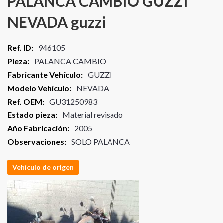
PALANCA CAMBIO GUZZI
beginning
of
NEVADA guzzi
the
images
gallery
Más
946105
información
PALANCA CAMBIO
GUZZI
NEVADA
GU31250983
Material revisado
2005
SOLO PALANCA
Vehículo de origen