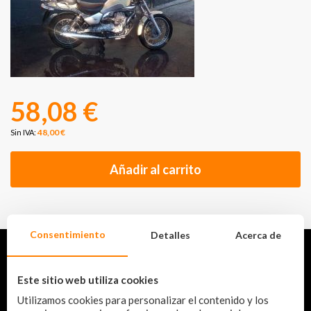
58,08 €
48,00 €
Añadir al carrito
Consentimiento
Detalles
Acerca de
Este sitio web utiliza cookies
Carretera A92-G Km 7, 18015 Granada
Utilizamos cookies para personalizar el contenido y los